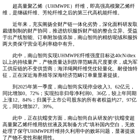
超高量聚乙烯（UHMWPE）纤维，即高强高模聚乙烯纤
维，是继碳纤维、芳纶纤维之后的第三代高机能纤维。
近年来，充实阐扬全财产链一体化劣势，深化面料研发取
裁缝制制的财产协同，推进纺织服拆财产链的整合立异。受益
于出产线智能、订单附加值添加，南山智尚的精纺呢绒和服拆
两大类保守营业毛利率稳中有升。
此中，南山智尚实现UHMWPE纤维强度目标达40cN/dtex
以上的持续量产，产物质量达到防弹范畴高尺度要求，成为军
工供应链的不变供货商；海洋绳网纤维凭仗轻量化、耐侵蚀特
征，正在深近海养殖等深海经济范畴订单量显著提拔。
到2025年第一季度，南山智尚实现停业收入3。62亿元，
同比增加0。72%；实现扣非归母净利润0。36亿，较上年同期
上涨12。84%；归属于上市公司股东的所有者权益约27。97亿
元，同比增加27。39%。
此中，正在抗蠕变方面，南山智尚自从研发的“抗蠕变超
高量聚乙烯纤维用纺丝液及其制备方式”填补国内空白，无效
处理了保守UHMWPE纤维持久利用中的败坏问题，显著提拔
了产物不变性和耐用性。