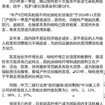
2025年第一季度，南山智尚前十大股东中新进七家机构投
资者。此中，包罗1家社保基金和2家QFII。
“年产8万吨高机能不同化锦纶长丝项目”于2024年11月部
门产线年一季度产能爬坡成功，差同化、功能性产物如抗菌、
防污、超细旦、生物基等系列锦纶已取得相展，实现对外发
卖，将来无望成为新的增加极。
近年来，国内国平易近经济稳步成长，居平易近的人均收
入程度和消费能力不竭提拔，为纺织品服拆的内需消费供给庞
大动力。
取其他化学纤维比拟，锦纶纤维正在强度和耐磨性、吸湿
性等方面具有凸起特点，因此由锦纶纤维制成的面料正在户
外、活动、防寒、休闲服拆等范畴具有较大劣势，成为制做高
端贴身活动服饰、极端户外活动服的首选。2023年，锦纶使用
于平易近用场景的比例达70%。
同期，申万二级行业类“纺织服饰-纺织制制”中30家上市
公司的研发投入占营收比例均值别离为3。08%、3。12%、
2。98%、2。97%。
值得关心的是，目前超高纤维已成为国际国内支流机械人