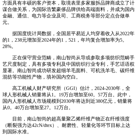
方面具有丰硕的客户资本，取境表里多家服拆品牌商成立了计
谋合做关系，为国际浩繁豪侈品牌供给高端面料，并成为国内
金融、通信、电力等企业及司、工商税务等部分定点合做单
元。
据国度统计局数据，全国居平易近人均穿着收入从2022年
的1，238元增加至2024年的1，521，年均复合增加率为5。
28%。
正在保守营业范畴，南山智尚从导或参取多项纺织范畴手
艺尺度制定，具有多项专利及中国纺织行业专利，手艺话语权
显著。南山智尚成功研发超细羊毛面料、可机洗羊毛、碳纤维
混纺等功能性产物，填补国内空白。
高工机械人财产研究所（GGI）估计，2024-2030年，全
球人形机械人销量将从1。19万台增加至60。57万台。此中，
国内人形机械人市场规模到2030年将达到近380亿元，销量将
从0。40万台增加至27。12万台。
目前，南山智尚的超高量聚乙烯纤维产物正在纤维强度
（断裂强力达42cN/dtex）、耐磨性、轻量化等环节目标上达
到国际水准。