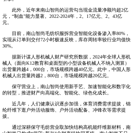
此外，近年来南山智尚的运营勾当现金流量净额均超2亿
元，“制血”能力显著。2022-2024年，2。17亿元、2。43亿
元。
目前，南山智尚毛纺织服拆营业智能化设备渗入率80%，
实现从订单到交付72小时极速反映，库存周转率较行业均值快
30%。
据新计谋人形机械人财产研究所数据，2024年全球人形机
械人（面向K12教育和桌面型的小型设备机械人不纳入测算）
出货量跨越4，000台，市场规模跨越40亿元。此中，中国人形
机械人出货量跨越2，800台，市场规模跨越20亿元。
保守营业上，南山智尚使用新手艺、加速智能化和数字化
的转型，推进财产向高端化、智能化、绿色化成长。
近几年，人们健康认识逐步加强，体育消费需求提拔，锦
纶纤维下逛户外活动服饰、户外活动配备、冲锋衣等需求提
拔。
通过深耕保守毛纺营业取加快结构高机能纤维新材料，南