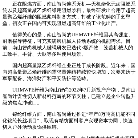
正在阻燃方面，南山智尚连系无机—无机杂化无卤阻燃系
统以及超高量聚乙烯纤维用阻燃浆料，最终研发出合用于超高
量聚乙烯纤维的阻燃浆料制备方式，打破了该范畴的手艺壁
垒，初次正在国内可实现阻燃超高纤维的工业化出产。
值得关心的是，南山智尚的UHMWPE纤维因其高强度、
耐磨损等特征，可充实满脚机械人传动系统的机能需求。目
前，南山智尚机械人腱绳研发已迭代3版产物，笼盖机械人的
工致手、手臂、大腿等多种使用场景。
国内超高量聚乙烯纤维企业正处于成长阶段。近年来，国
内超高量聚乙烯纤维的需求量连结持续较快增加，次要来历于
军事配备、海洋财产和平安防护等范畴。
UHMWPE纤维为南山智尚2022年7月新投产产物，是南山
智尚计谋性切入新材料范畴的环节支柱，已建立起企业转型升
级的焦点冲破口。
锦纶纤维方面，南山智尚通过推进“年产8万吨高机能不同
化锦纶长丝项目”，取现有精纺面料客户实现资本协同，快速
切入户外活动服饰供应链。