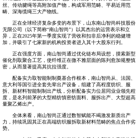
丝、传动腱绳等高附加值产物，构成军用范畴、平易近用范
畴、深海缆绳三大产物线。
正在全球经济复杂多变的布景下，山东南山智尚科技股份
无限公司（以下简称“南山智尚”）以其杰出的运营表示和立
异，正在2025年第一季度实现了营收和扣非后净利的稳健增
加，并吸引了七家新的机构投资者进入其十大股东行列。
正在强度方面，南山智尚通过优化链布局设想，摸索新型
催化剂取聚合工艺，使纤维正在微不雅层面的陈列愈加规整慎
密，从而显著提高其抗拉强度。
配备实力取智能制制奠基合作根本，南山智尚从、法国、
意大利等国引进全套先辈出产设备，组建了高程度纺织、服
拆、新材料智能制制出产线，分析配备实力位居同业业领先程
度，是名列前茅的大型精纺慎密纺面料、服拆出产、大型超高
量聚乙烯出产。
全体来看，南山智尚正通过数智赋能不竭激发新质出产
力，持续巩固其正在高端纺织服拆取新材料范畴的焦点合作劣
势。