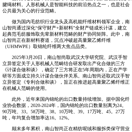
腱绳材料。人形机械人是智能科技的前沿热点之一，也是社会
公共最为关心的行业范畴。
做为国内毛纺织行业龙头及高机能纤维材料领军企业，南
山智尚通过深化“保守财产+新材料”全财产链成长计谋，建立
起典范毛纺服饰取先辈新材料范畴的财产协同矩阵。此中，南
山智尚正在新材料赛道，沉点冲破超高量聚乙烯纤维
（UHMWPE）取锦纶纤维两大焦点品类。
2025年3月20日，南山智尚取武汉大学研究院、武汉手智
立异签定关于人形机械人范畴结合研发取出产化合做的三方
《计谋合做和谈》，确定了三方将正在5年周期内，正在产学
研等方面成立持久计谋合做伙伴关系。南山智尚还取武汉手智
立异签定《专利合做和谈》，旨正在推进超高量聚乙烯纤维正
在机械人范畴的使用。
此外，近年来国内锦纶的出口数量持续增加。据中国化纤
业协会数据，2020-2024年，国内锦纶的出口数量别离为24。
90万吨、33。58万吨、38。10万吨、39。17万吨、45。27万
吨，年均复合增加率达16。12%。
颠末多年累积，南山智尚正在精纺呢绒和服拆类保守营业