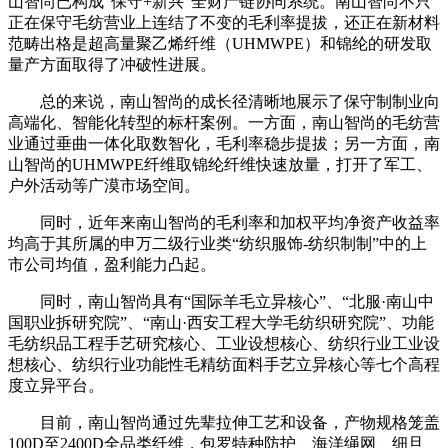
山智尚已构成“保守+新兴”全财产链协同系统。南山智尚不只
正在保守毛纺营业上连结了不变的毛利率提拔，还正在新材料
范畴出格是超高量聚乙烯纤维（UHMWPE）和锦纶的研发取
量产方面取得了冲破性进展。
总的来说，南山智尚的成长径清晰地展示了保守制制业向
高端化、智能化转型的标杆案例。一方面，南山智尚的毛纺营
业通过垂曲一体化取数智化，毛利率稳步提拔；另一方面，南
山智尚的UHMWPE纤维取锦纶纤维快速放量，打开了军工、
户外活动等广漠市场空间。
同时，近年来南山智尚的毛利率和加权平均净资产收益率
均高于其所属的申万二级行业类“纺织服饰-纺织制制”中的上
市公司均值，盈利能力凸起。
同时，南山智尚具有“国际羊毛立异核心”、“北服·南山中
国职业拆研究院”、“南山·西安工程大学毛纺织研究院”、功能
毛纺织品工程手艺研究核心、工业设想核心、纺织行业工业设
想核心、纺织行业功能性毛精纺面料手艺立异核心等七个高程
度立异平台。
目前，南山智尚通过先辈拉伸工艺和设备，产物规格笼盖
100D至2400D全品类纤维，包罗特种防护、海洋绳网、细旦