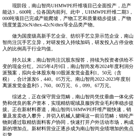
现阶段，南山智尚UHMWPE纤维项目已全面投产，总产
能达3，600吨，位各国内前列。此中，UHMWPE纤维二期3，
000吨项目已完成产能爬坡，产物工艺和质量稳步提拔，产物
强度笼盖26cN/dtex-42cN/dtex等全品类产物。
做为国度级高新手艺企业、纺织手艺立异示范企业，南山
智尚注沉手艺立异，对研发投入持续加码，研发投入占停业收
入的比例高于行业均值。
持久以来，南山智尚注沉股东报答，持续为投资者供给不
变的现金分红。2025年4月9日，南山智尚发布2024年度利润分
派预案，拟向全体股东每10股派发觉金盈利1。50元（含
税），合计派发6，440。05万元。南山智尚2022-2023年度别
离派发觉金盈利5，760。00万元、6，099。67万元。
综述之，正在保守营业范畴，南山智尚凭仗垂曲一体化劣
势和优良的客户资本，实现精纺呢绒及服拆营业毛利率稳步提
拔。正在新材料赛道，南山智尚UHMWPE纤维产能快速，销
量及发卖收入攀升，并切入机械人腱绳这一前沿范畴；锦纶产
物则通过取精纺面料客户协同，快速打开户外活动市场，构成
新的增加点。新材料营业正逐步成为南山智尚业绩增加的焦点
引擎。