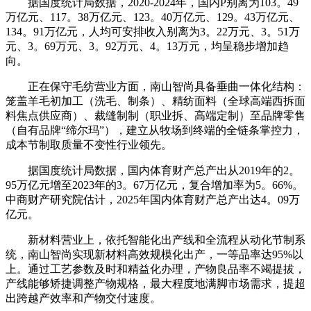
据国度统计局数据，2020-2024年，国内P别离为103。49
万亿元、117。38万亿元、123。40万亿元、129。43万亿元、
134。91万亿元，人均可安排收入别离为3。22万元、3。51万
元、3。69万元、3。92万元、4。13万元，均呈稳步增加趋
向。
正在保守毛纺营业方面，南山智尚具备垂曲一体化结构：
笼盖羊毛初加工（洗毛、制条）、精纺面料（全球高端西拆面
料焦点供应商）、裁缝制制（职业拆、高端定制）至品牌零售
（自有品牌“缔尔玛”），建立从牧场到终端的全链条掌控力，
成本节制取质量不变性行业领先。
据国度统计局数据，国内体育财产总产出从2019年的2。
95万亿元增至2023年的3。67万亿元，复合增加率为5。66%。
中商财产研究院估计，2025年国内体育财产总产出达4。09万
亿元。
新材料营业上，依托智能化出产线和全流程从动化节制系
统，南山智尚实现新材料高效规模化出产，一等品率达95%以
上。通过工艺参数及时和精益化办理，产物良品率不竭提拔，
产线能够矫捷调整产物规格，最大程度地满脚市场需求，提超
出跨越产效率和产物交付速度。