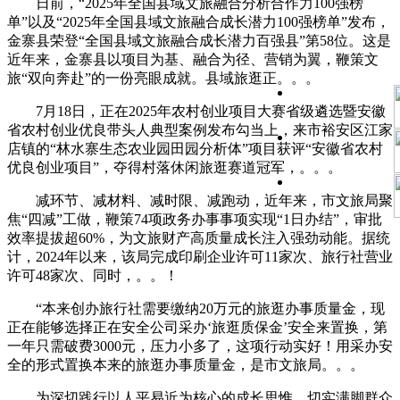
日前，“2025年全国县域文旅融合分析合作力100强榜
单”以及“2025年全国县域文旅融合成长潜力100强榜单”发布，
金寨县荣登“全国县域文旅融合成长潜力百强县”第58位。这是
近年来，金寨县以项目为基、融合为径、营销为翼，鞭策文
旅“双向奔赴”的一份亮眼成就。县域旅逛正。。。
7月18日，正在2025年农村创业项目大赛省级遴选暨安徽
省农村创业优良带头人典型案例发布勾当上，来市裕安区江家
店镇的“林水寨生态农业园田园分析体”项目获评“安徽省农村
优良创业项目”，夺得村落休闲旅逛赛道冠军，。。。
减环节、减材料、减时限、减跑动，近年来，市文旅局聚
焦“四减”工做，鞭策74项政务办事事项实现“1日办结”，审批
效率提拔超60%，为文旅财产高质量成长注入强劲动能。据统
计，2024年以来，该局完成印刷企业许可11家次、旅行社营业
许可48家次、同时，。。！
“本来创办旅行社需要缴纳20万元的旅逛办事质量金，现
正在能够选择正在安全公司采办‘旅逛质保金’安全来置换，第
一年只需破费3000元，压力小多了，这项行动实好！用采办安
全的形式置换本来的旅逛办事质量金，是市文旅局。。。
为深切践行以人平易近为核心的成长思惟，切实满脚群众