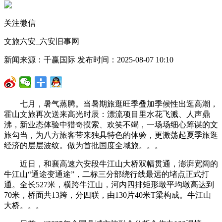
关注微信
文旅六安_六安旧事网
新闻来源：千赢国际 发布时间：2025-08-07 10:10
七月，暑气蒸腾。当暑期旅逛旺季叠加季候性出逛高潮，
霍山文旅再次送来高光时辰：漂流项目里水花飞溅、人声鼎
沸，新业态体验中猎奇摸索、欢笑不竭，一场场细心筹谋的文
旅勾当，为八方旅客带来独具特色的体验，更激荡起夏季旅逛
经济的层层波纹。做为首批国度全域旅。。。
近日，和襄高速六安段牛江山大桥双幅贯通，澎湃宽阔的
牛江山“通途变通途”，二标三分部绕行线最远的堵点正式打
通。全长527米，横跨牛江山，河内四排矩形墩平均墩高达到
70米，桥面共13跨，分四联，由130片40米T梁构成。牛江山
大桥。。。