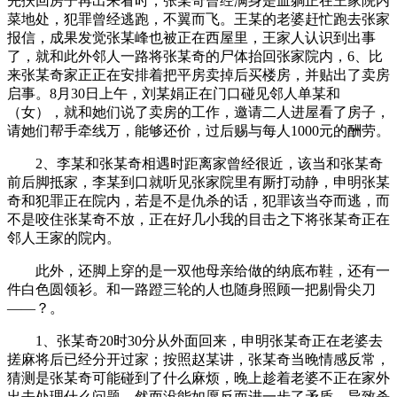
先扶回房子再出来看时，张某奇曾经满身是血躺正在王家院内
菜地处，犯罪曾经逃跑，不翼而飞。王某的老婆赶忙跑去张家
报信，成果发觉张某峰也被正在西屋里，王家人认识到出事
了，就和此外邻人一路将张某奇的尸体抬回张家院内，6、比
来张某奇家正正在安排着把平房卖掉后买楼房，并贴出了卖房
启事。8月30日上午，刘某娟正在门口碰见邻人单某和
（女），就和她们说了卖房的工作，邀请二人进屋看了房子，
请她们帮手牵线万，能够还价，过后赐与每人1000元的酬劳。
2、李某和张某奇相遇时距离家曾经很近，该当和张某奇
前后脚抵家，李某到口就听见张家院里有厮打动静，申明张某
奇和犯罪正在院内，若是不是仇杀的话，犯罪该当夺而逃，而
不是咬住张某奇不放，正在好几小我的目击之下将张某奇正在
邻人王家的院内。
此外，还脚上穿的是一双他母亲给做的纳底布鞋，还有一
件白色圆领衫。和一路蹬三轮的人也随身照顾一把剔骨尖刀
——？。
1、张某奇20时30分从外面回来，申明张某奇正在老婆去
搓麻将后已经分开过家；按照赵某讲，张某奇当晚情感反常，
猜测是张某奇可能碰到了什么麻烦，晚上趁着老婆不正在家外
出去处理什么问题，然而没能如愿反而进一步了矛盾，导致杀