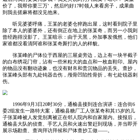
价了，我帮你要三万’，然后约好17时领人来看房子，成果曲
到我去搓麻将都没见他来。
听见婆婆呼痛，王某的老婆仓猝跑出屋，这时看到院子里
除了本人的婆婆外，还有倒正在地上的张某奇，而另一小我则
曾经跑得没影了。王某暗示：由于天黑，外加事发俄然，他们
家谁都没看清阿谁和张某奇厮打的人的样貌。
张某峰的尸体位于西屋的三屉桌旁边，边上有一块半截子
的白布绣花门帘，沾有一些米粒大的血点和一枚血鞋印。屋内
的物品没有翻动迹象，也没有财帛和贵沉物品的丢失。查抄，
张某峰头部有九处钝器击伤，颅骨凹陷性骨折，有七处锐器刺
伤。
1996年9月3日20时30分，通榆县接到连合演讲：连合街6
委2组发生一路特大案，通榆县糖厂工人张某奇和其15岁的儿
子张某峰被人发觉别离被正在邻人院内和自家屋内。接报后，
通榆县大队的侦查、手艺人员和火速出警赶到现场，并当即开
展示场勘查、查询拜访拜候和尸体查抄工做——。