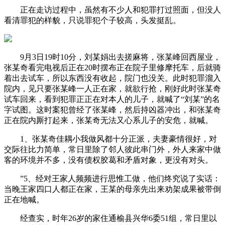
正在走访过程中，虽然有不少人和犯罪打过照面，但没人
看清罪犯的样貌，只说罪犯个子较高，头发挺乱。
9月3日19时10分，刘某娟出去搓麻将，张某峰回西屋业，
张某奇看完电视后正在20时摆布正在院子里修摩托车，后就骑
着出去试车，所以东西没有收起，院门也没关。此时犯罪溜入
院内，见只要张某峰一人正在家，就欲行抢，刚好此时张某奇
试车回来，看到犯罪正正在对本人的儿子，就喊了“刘某”的名
字试图。这时案犯曾经了张某峰，然后持凶器冲出，和张某奇
正在院内厮打起来，张某奇无法又心系儿子的安危，就喊。
1、张某奇佳耦小我做风都十分正派，夫妻豪情很好，对
交际往比力简单，常日里除了邻人彼此串门外，外人来家中做
客的环境并不多，没有债权胶葛和矛盾对象，更没有对头。
”5、经对王家人频频进行思惟工做，他们终究说了实话：
当晚王家四口人都正在家，王某的母亲先出来劝架成果被带倒
正在地喊。
经查实，时年26岁的家住通榆县兴华6委51组，常日里以