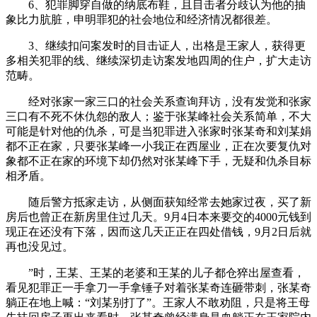
6、犯罪脚穿自做的纳底布鞋，且目击者分歧认为他的抽
象比力肮脏，申明罪犯的社会地位和经济情况都很差。
3、继续扣问案发时的目击证人，出格是王家人，获得更
多相关犯罪的线、继续深切走访案发地四周的住户，扩大走访
范畴。
经对张家一家三口的社会关系查询拜访，没有发觉和张家
三口有不死不休仇怨的敌人；鉴于张某峰社会关系简单，不大
可能是针对他的仇杀，可是当犯罪进入张家时张某奇和刘某娟
都不正在家，只要张某峰一小我正在西屋业，正在次要复仇对
象都不正在家的环境下却仍然对张某峰下手，无疑和仇杀目标
相矛盾。
随后警方抵家走访，从侧面获知经常去她家过夜，买了新
房后也曾正在新房里住过几天。9月4日本来要交的4000元钱到
现正在还没有下落，因而这几天正正在四处借钱，9月2日后就
再也没见过。
”时，王某、王某的老婆和王某的儿子都仓猝出屋查看，
看见犯罪正一手拿刀一手拿锤子对着张某奇连砸带刺，张某奇
躺正在地上喊：“刘某别打了”。王家人不敢劝阻，只是将王母