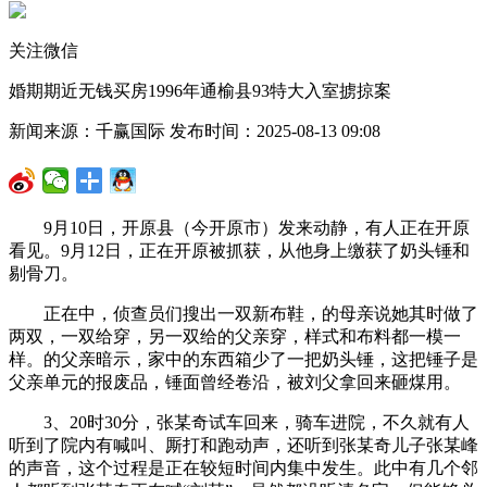
关注微信
婚期期近无钱买房1996年通榆县93特大入室掳掠案
新闻来源：千赢国际 发布时间：2025-08-13 09:08
9月10日，开原县（今开原市）发来动静，有人正在开原
看见。9月12日，正在开原被抓获，从他身上缴获了奶头锤和
剔骨刀。
正在中，侦查员们搜出一双新布鞋，的母亲说她其时做了
两双，一双给穿，另一双给的父亲穿，样式和布料都一模一
样。的父亲暗示，家中的东西箱少了一把奶头锤，这把锤子是
父亲单元的报废品，锤面曾经卷沿，被刘父拿回来砸煤用。
3、20时30分，张某奇试车回来，骑车进院，不久就有人
听到了院内有喊叫、厮打和跑动声，还听到张某奇儿子张某峰
的声音，这个过程是正在较短时间内集中发生。此中有几个邻