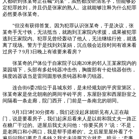
人都听到张某奇正在喊“刘某”，虽然都没听清名字，但能够必
定犯罪姓刘，并且仍是张家的熟人。这就能够注释为什么犯罪
必然要杀张某奇。
”但没有获得答复。因为犯罪认识张某奇，于是决议，张
某奇手无寸铁，无法抵当，就跑到王家院内求援，成果被犯罪
逃到王家院内。犯罪见曾经轰动了他人，无法继续行抢，就逃
离了现场。警方于是找到刘某娟，沉点领会近段时间有谁来看
过房子？9月3日晚上有谁要来看房？
张某奇的尸体位于自家院子以南20米的邻人王某家院内的
菜园墙下，头部有多处钝器冲击伤，胸腹部有十处锐器创伤，
揣度凶器该当是雷同圆形铁质钝器和单刃锐器。
连合街6委2组位于县城东郊，是未经规划的平房室第区，
张某奇家是坐北朝南的两间半砖平房，东屋卧室和西屋卧室之
间隔着一条走廊，院门西开，门前是一条南北的胡同。
9月3日5时30分摆布，我们还没起床就听见有人正在敲
门，说是要看房子，我们起床后看来人是以前和我丈夫一路正
在糖厂干过的。进屋后我丈夫问他：‘你要买房？’说：‘不是，
是老两口和小两口，我是帮手搭桥的’。之后屋里屋外看了个
遍后问我们要卖几多钱？我丈夫说两万六就卖，暗示：‘卖廉