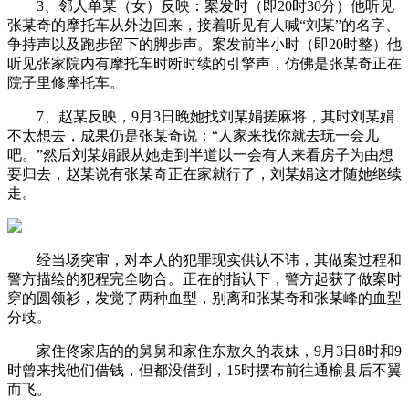
3、邻人单某（女）反映：案发时（即20时30分）他听见
张某奇的摩托车从外边回来，接着听见有人喊“刘某”的名字、
争持声以及跑步留下的脚步声。案发前半小时（即20时整）他
听见张家院内有摩托车时断时续的引擎声，仿佛是张某奇正在
院子里修摩托车。
7、赵某反映，9月3日晚她找刘某娟搓麻将，其时刘某娟
不太想去，成果仍是张某奇说：“人家来找你就去玩一会儿
吧。”然后刘某娟跟从她走到半道以一会有人来看房子为由想
要归去，赵某说有张某奇正在家就行了，刘某娟这才随她继续
走。
经当场突审，对本人的犯罪现实供认不讳，其做案过程和
警方描绘的犯程完全吻合。正在的指认下，警方起获了做案时
穿的圆领衫，发觉了两种血型，别离和张某奇和张某峰的血型
分歧。
家住佟家店的的舅舅和家住东敖久的表妹，9月3日8时和9
时曾来找他们借钱，但都没借到，15时摆布前往通榆县后不翼
而飞。