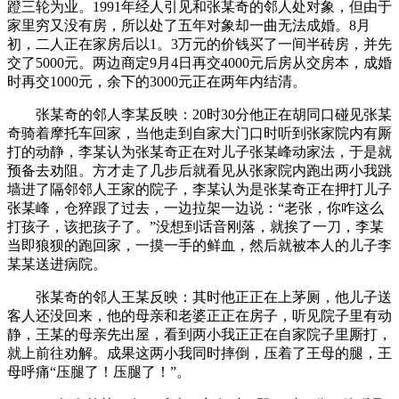
蹬三轮为业。1991年经人引见和张某奇的邻人处对象，但由于
家里穷又没有房，所以处了五年对象却一曲无法成婚。8月
初，二人正在家房后以1。3万元的价钱买了一间半砖房，并先
交了5000元。两边商定9月4日再交4000元后房从交房本，成婚
时再交1000元，余下的3000元正在两年内结清。
张某奇的邻人李某反映：20时30分他正在胡同口碰见张某
奇骑着摩托车回家，当他走到自家大门口时听到张家院内有厮
打的动静，李某认为张某奇正在对儿子张某峰动家法，于是就
预备去劝阻。方才走了几步后就看见从张家院内跑出两小我跳
墙进了隔邻邻人王家的院子，李某认为是张某奇正在押打儿子
张某峰，仓猝跟了过去，一边拉架一边说：“老张，你咋这么
打孩子，该把孩子了。”没想到话音刚落，就挨了一刀，李某
当即狼狈的跑回家，一摸一手的鲜血，然后就被本人的儿子李
某某送进病院。
张某奇的邻人王某反映：其时他正正在上茅厕，他儿子送
客人还没回来，他的母亲和老婆正正在房子，听见院子里有动
静，王某的母亲先出屋，看到两小我正正在自家院子里厮打，
就上前往劝解。成果这两小我同时摔倒，压着了王母的腿，王
母呼痛“压腿了！压腿了！”。